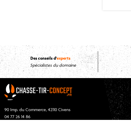
Des conseils d’
experts
Spécialistes du domaine
90 Imp. du Commerce, 42110 Civens
04 77 26 14 86
serviceclient@chasse-tir-concept.fr