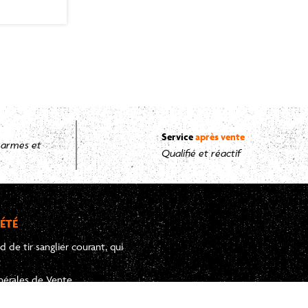
Service
après vente
s armes et
Qualifié et réactif
ÉTÉ
d de tir sanglier courant, qui
?
nérales de Vente
r