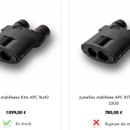
 stabilisées Kite APC 16x42
Jumelles stabilisée APC K
12X30
Prix
Prix
1 099,00 €
780,00 €
En stock
Rupture de s