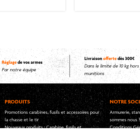
Livraison
offerte
dès 300€
Réglage
de vos armes
Dans le limite de 10 kg hor
Par notre équipe
munitions
PRODUITS
NOTRE SOCI
Promotions carabines, fusils et accessoires pour
Armurerie, stan
la chasse et le tir
sommes nous 
Nouveaux produits : Carabine, fusils et
Conditions Gé
accessoire pour la chasse et le tir
Nous contacte