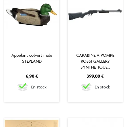
Appelant colvert male
CARABINE A POMPE
STEPLAND
ROSSI GALLERY
SYNTHETIQUE...
Prix
Prix
6,90 €
399,00 €
En stock
En stock