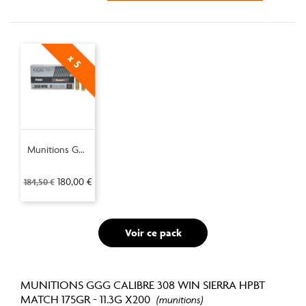
x 5
Munitions GGG calibre 308 Win Sierra HPBT Match 175gr - 11.3g x20
180,00 €
184,50 €
Voir ce pack
MUNITIONS GGG CALIBRE 308 WIN SIERRA HPBT
MATCH 175GR - 11.3G X200
(munitions)