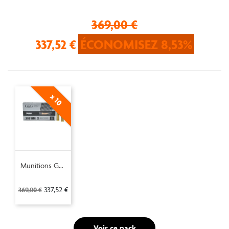
369,00 €
337,52 €
ÉCONOMISEZ 8,53%
x 10
Munitions GGG calibre 308 Win Sierra HPBT Match 175gr - 11.3g x20
337,52 €
369,00 €
Voir ce pack