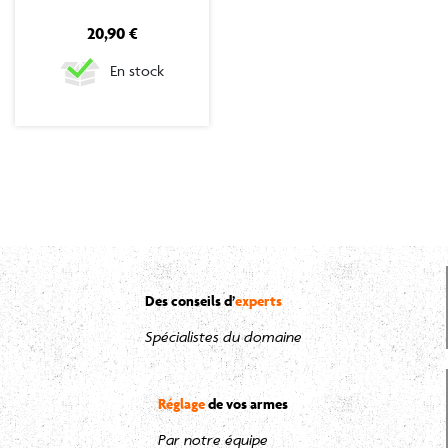
Prix
20,90 €
En stock
Des conseils d’
experts
Spécialistes du domaine
Réglage
de vos armes
Par notre équipe