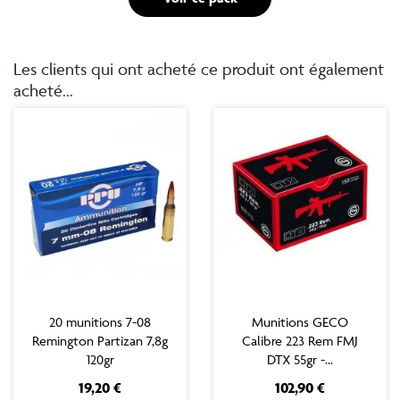
Les clients qui ont acheté ce produit ont également
acheté...
20 munitions 7-08
Munitions GECO
Remington Partizan 7,8g
Calibre 223 Rem FMJ
120gr
DTX 55gr -...
Prix
Prix
19,20 €
102,90 €