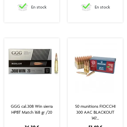
En stock
En stock
GGG cal.308 Win sierra
50 munitions FIOCCHI
HPBT Match 168 gr /20
300 AAC BLACKOUT
147...
Prix
Prix