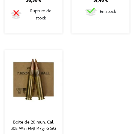
36,30 €
51,40 €
Rupture de
En stock
stock
Boite de 20 mun. Cal.
308 Win FMJ 147gr GGG